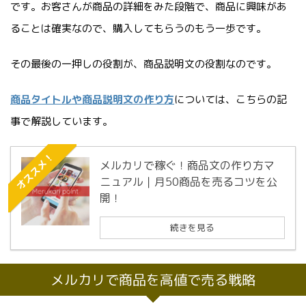
です。お客さんが商品の詳細をみた段階で、商品に興味があ
ることは確実なので、購入してもらうのもう一歩です。
その最後の一押しの役割が、商品説明文の役割なのです。
商品タイトルや商品説明文の作り方
については、こちらの記
事で解説しています。
オススメ！
メルカリで稼ぐ！商品文の作り方マ
ニュアル｜月50商品を売るコツを公
開！
続きを見る
メルカリで商品を高値で売る戦略