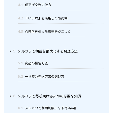
4.1
値下げ交渉の仕方
4.2
「いいね」を活用した販売術
4.3
心理学を使った販売テクニック
5
メルカリで利益を最大化する発送方法
5.1
商品の梱包方法
5.2
一番安い発送方法の選び方
6
メルカリで稼ぎ続けるための必要な知識
6.1
メルカリで利用制限になる行為4選