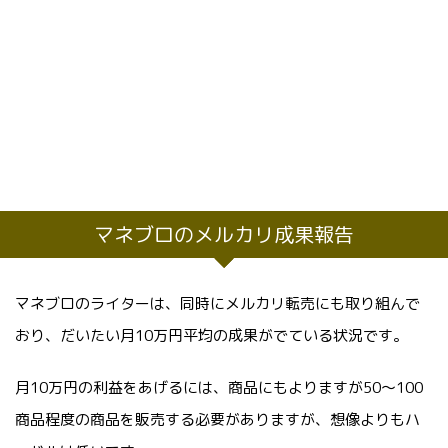
マネブロのメルカリ成果報告
マネブロのライターは、同時にメルカリ転売にも取り組んで
おり、だいたい月10万円平均の成果がでている状況です。
月10万円の利益をあげるには、商品にもよりますが50～100
商品程度の商品を販売する必要がありますが、想像よりもハ