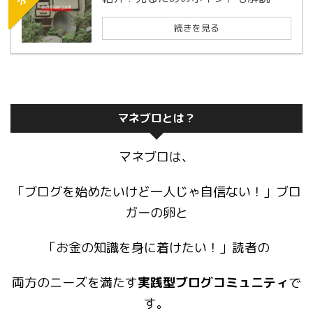
続きを見る
マネブロとは？
マネブロは、
「ブログを始めたいけど一人じゃ自信ない！」ブロ
ガーの卵と
「お金の知識を身に着けたい！」読者の
両方のニーズを満たす
実践型ブログコミュニティ
で
す。