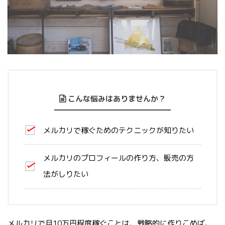
こんな悩みはありませんか？
メルカリで稼ぐためのテクニックが知りたい
メルカリのプロフィールの作り方、販売の方
法がしりたい
メルカリで月10万円程度稼ぐことは、戦略的に作りこめば、