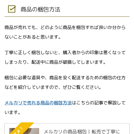
商品の梱包方法
商品が売れても、どのように商品を梱包すれば良いか分から
ないことがあると思います。
丁寧に正しく梱包しないと、購入者からの印象は悪くなって
しまったり、配送中に商品が破損してしまいます。
梱包に必要な道具や、商品を安く配送するための梱包の仕方
などを紹介していますので、ぜひご覧ください。
メルカリで売れる商品の梱包方法
はこちらの記事で解説して
います。
メルカリの商品梱包｜転売で丁寧に