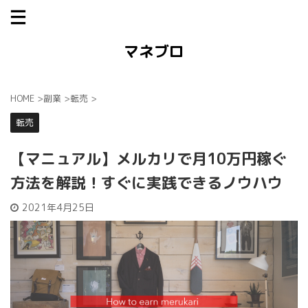
マネブロ
HOME
>
副業
>
転売
>
転売
【マニュアル】メルカリで月10万円稼ぐ
方法を解説！すぐに実践できるノウハウ
2021年4月25日