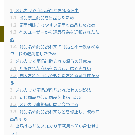
1
メルカリで商品が削除される理由
1.1
出品禁止商品を出品したため
1.2
商品削除されやすい商品を出品したため
1.3
他のユーザーから違反行為を通報されたた
め
1.4
商品名や商品説明文に商品と不一致な検索
ワードの羅列をしたため
2
メルカリで商品削除される場合の注意点
2.1
削除された商品を見ることはできない
2.2
購入された商品でも削除される可能性があ
る
3
メルカリで商品が削除された時の対処法
3.1
同じ商品や似た商品を出品しない
3.2
メルカリ事務局に問い合わせる
3.3
商品名や商品説明文などを修正し、改めて
出品する
4
出品する前にメルカリ事務局へ問い合わせよ
う！