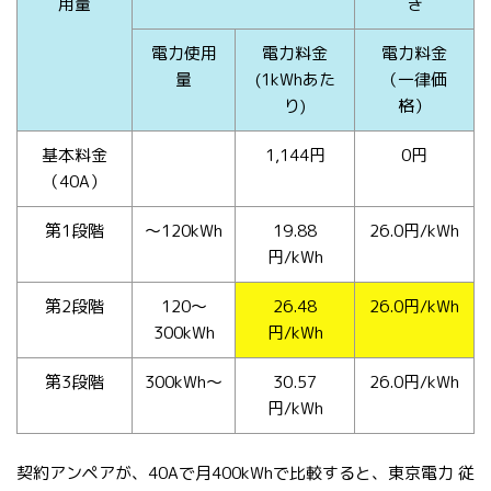
用量
き
電力使用
電力料金
電力料金
量
(1kWhあた
（一律価
り)
格）
基本料金
1,144円
0円
（40A）
第1段階
～120kWh
19.88
26.0円/kWh
円/kWh
第2段階
120～
26.48
26.0円/kWh
300kWh
円/kWh
第3段階
300kWh～
30.57
26.0円/kWh
円/kWh
契約アンペアが、40Aで月400kWhで比較すると、東京電力 従