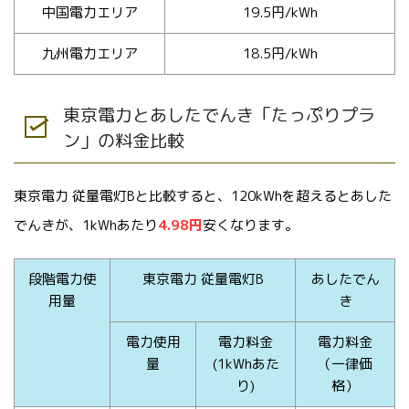
中国電力エリア
19.5円/kWh
九州電力エリア
18.5円/kWh
東京電力とあしたでんき「たっぷりプラ
ン」の料金比較
東京電力 従量電灯Bと比較すると、120kWhを超えるとあした
でんきが、1kWhあたり
4.98円
安くなります。
段階電力使
東京電力 従量電灯B
あしたでん
用量
き
電力使用
電力料金
電力料金
量
(1kWhあた
（一律価
り)
格）