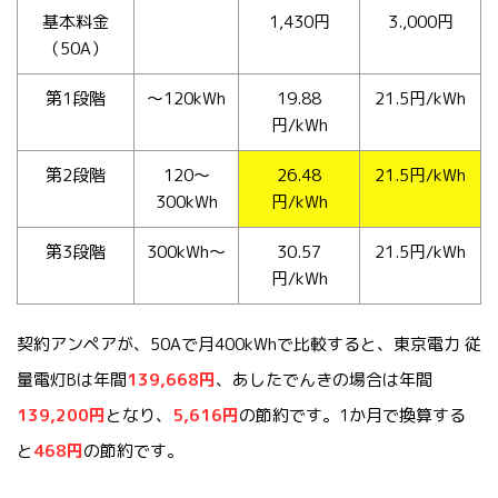
基本料金
1,430円
3.,000円
（50A）
第1段階
～120kWh
19.88
21.5円/kWh
円/kWh
第2段階
120～
26.48
21.5円/kWh
300kWh
円/kWh
第3段階
300kWh～
30.57
21.5円/kWh
円/kWh
契約アンペアが、50Aで月400kWhで比較すると、東京電力 従
量電灯Bは年間
139,668
円
、あしたでんきの場合は年間
139,200
円
となり、
5,616
円
の節約です。1か月で換算する
と
468
円
の節約です。