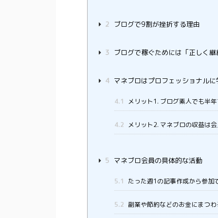
2
ブログで9割が挫折する理由
3
ブログで稼ぐためには「正しく継
4
マネブロはプロフェッショナルに
4.1
メリット1. ブログ素人でも半
4.2
メリット2. マネブロの収益は
5
マネブロ会員の具体的な活動
5.1
たった週1の記事作成から参加
5.2
副業や節約などのお金にまつわ