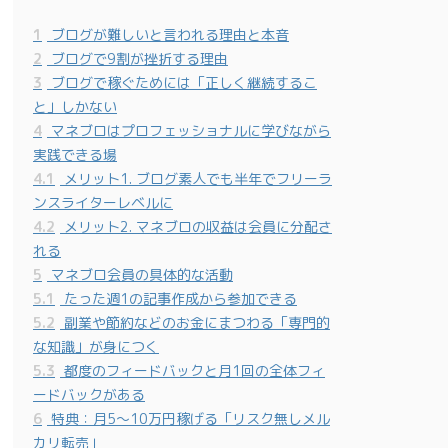
1
ブログが難しいと言われる理由と本音
2
ブログで9割が挫折する理由
3
ブログで稼ぐためには「正しく継続するこ
と」しかない
4
マネブロはプロフェッショナルに学びながら
実践できる場
4.1
メリット1. ブログ素人でも半年でフリーラ
ンスライターレベルに
4.2
メリット2. マネブロの収益は会員に分配さ
れる
5
マネブロ会員の具体的な活動
5.1
たった週1の記事作成から参加できる
5.2
副業や節約などのお金にまつわる「専門的
な知識」が身につく
5.3
都度のフィードバックと月1回の全体フィ
ードバックがある
6
特典：月5～10万円稼げる「リスク無しメル
カリ転売」