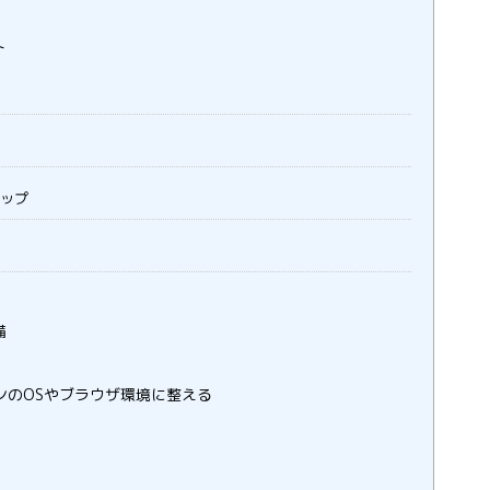
ト
アップ
備
コンのOSやブラウザ環境に整える