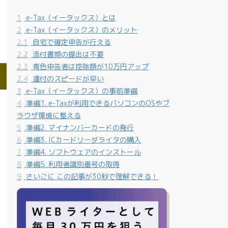
1
e-Tax（イータックス）とは
2
e-Tax（イータックス）のメリット
2.1
自宅で確定申告が行える
2.2
添付書類の提出は不要
2.3
青色申告者は控除額が10万円アップ
2.4
還付のスピードが早い
3
e-Tax（イータックス）の事前準備
4
準備1. e-Taxが利用できるパソコンのOSやブ
ラウザ環境に整える
5
準備2. マイナンバーカードの発行
6
準備3. ICカードリーダライタの購入
7
準備4. ソフトウェアのインストール
8
準備5. 利用者識別番号の取得
9
さいごに この記事が30秒で理解できる！