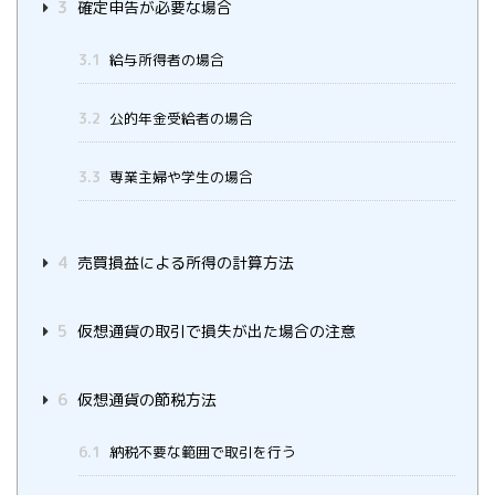
3
確定申告が必要な場合
3.1
給与所得者の場合
3.2
公的年金受給者の場合
3.3
専業主婦や学生の場合
4
売買損益による所得の計算方法
5
仮想通貨の取引で損失が出た場合の注意
6
仮想通貨の節税方法
6.1
納税不要な範囲で取引を行う