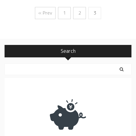
« Prev
1
2
3
Search