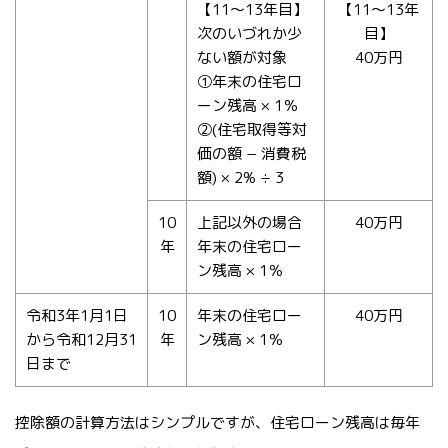
【11〜13年目】
【11〜13年
次のいづれか少
目】
ない額が対象
40万円
①年末の住宅ロ
ーン残高 × 1％
②(住宅取得等対
価の額 − 消費税
額) × 2% ÷ 3
10
上記以外の場合
40万円
年
年末の住宅ロー
ン残高 × 1％
令和3年1月1日
10
年末の住宅ロー
40万円
から令和12月31
年
ン残高 × 1％
日まで
控除額の計算方法はシンプルですが、住宅ローン残高は毎年