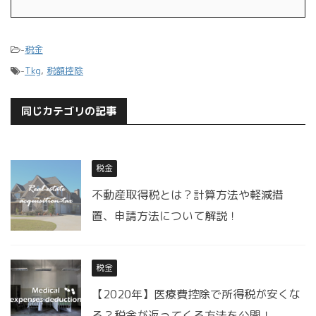
-
税金
-
Tkg
,
税額控除
同じカテゴリの記事
税金
不動産取得税とは？計算方法や軽減措
置、申請方法について解説！
税金
【2020年】医療費控除で所得税が安くな
る？税金が返ってくる方法を公開！