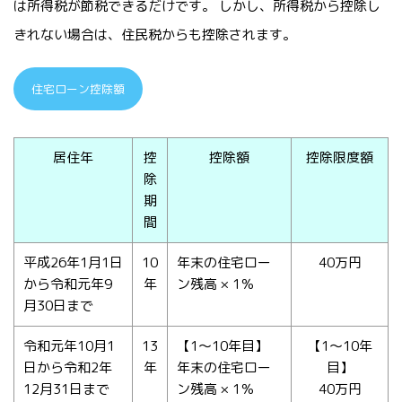
は所得税が節税できるだけです。 しかし、所得税から控除し
きれない場合は、住民税からも控除されます。
住宅ローン控除額
居住年
控
控除額
控除限度額
除
期
間
平成26年1月1日
10
年末の住宅ロー
40万円
から令和元年9
年
ン残高 × 1％
月30日まで
令和元年10月1
13
【1〜10年目】
【1〜10年
日から令和2年
年
年末の住宅ロー
目】
12月31日まで
ン残高 × 1％
40万円