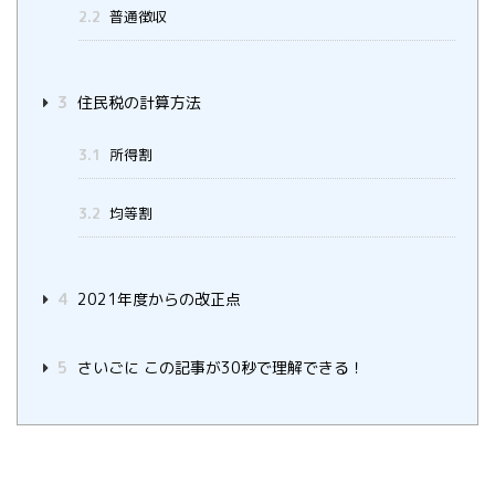
2.2
普通徴収
3
住民税の計算方法
3.1
所得割
3.2
均等割
4
2021年度からの改正点
5
さいごに この記事が30秒で理解できる！