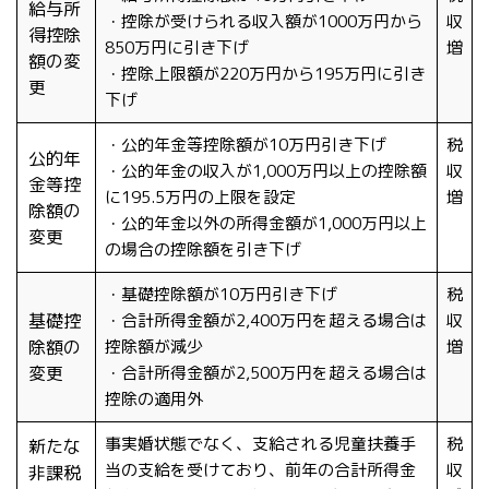
給与所
・控除が受けられる収入額が1000万円から
収
得控除
850万円に引き下げ
増
額の変
・控除上限額が220万円から195万円に引き
更
下げ
・公的年金等控除額が10万円引き下げ
税
公的年
・公的年金の収入が1,000万円以上の控除額
収
金等控
に195.5万円の上限を設定
増
除額の
・公的年金以外の所得金額が1,000万円以上
変更
の場合の控除額を引き下げ
・基礎控除額が10万円引き下げ
税
基礎控
・合計所得金額が2,400万円を超える場合は
収
除額の
控除額が減少
増
変更
・合計所得金額が2,500万円を超える場合は
控除の適用外
事実婚状態でなく、支給される児童扶養手
税
新たな
当の支給を受けており、前年の合計所得金
収
非課税