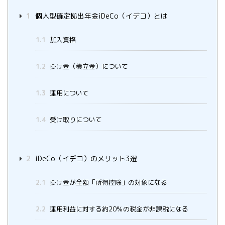
1
個人型確定拠出年金iDeCo（イデコ）とは
1.1
加入資格
1.2
掛け金（積立金）について
1.3
運用について
1.4
受け取りについて
2
iDeCo（イデコ）のメリット3選
2.1
掛け金が全額「所得控除」の対象になる
2.2
運用利益に対する約20％の税金が非課税になる