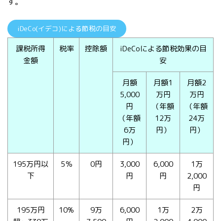
す。
iDeCo(イデコ)による節税の目安
課税所得
税率
控除額
iDeCoによる節税効果の目
金額
安
月額
月額1
月額2
5,000
万円
万円
円
（年額
（年額
（年額
12万
24万
6万
円）
円）
円）
195万円以
5％
0円
3,000
6,000
1万
下
円
円
2,000
円
195万円
10%
9万
6,000
1万
2万