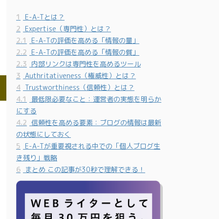
1
E-A-Tとは？
2
Expertise（専門性）とは？
2.1
E-A-Tの評価を高める「情報の量」
2.2
E-A-Tの評価を高める「情報の質」
2.3
内部リンクは専門性を高めるツール
3
Authritativeness（権威性）とは？
4
Trustworthiness（信頼性）とは？
4.1
最低限必要なこと：運営者の実態を明らか
にする
4.2
信頼性を高める要素：ブログの情報は最新
の状態にしておく
5
E-A-Tが重要視される中での「個人ブログ生
き残り」戦略
6
まとめ この記事が30秒で理解できる！