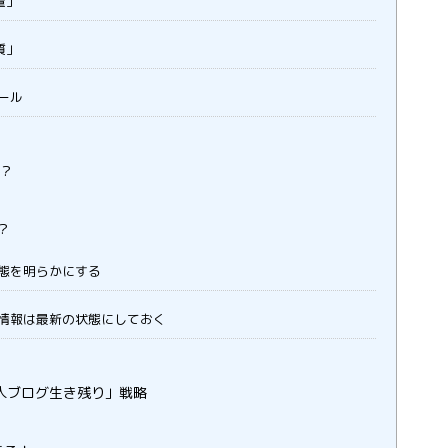
量」
質」
ール
は？
？
態を明らかにする
情報は最新の状態にしておく
個人ブログ生き残り」戦略