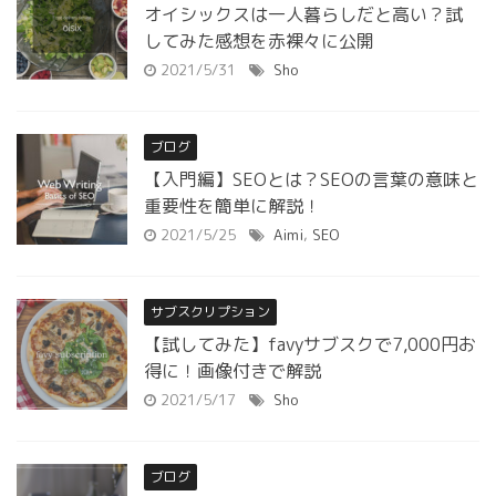
オイシックスは一人暮らしだと高い？試
してみた感想を赤裸々に公開
2021/5/31
Sho
ブログ
【入門編】SEOとは？SEOの言葉の意味と
重要性を簡単に解説！
2021/5/25
Aimi
,
SEO
サブスクリプション
【試してみた】favyサブスクで7,000円お
得に！画像付きで解説
2021/5/17
Sho
ブログ