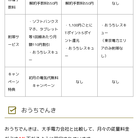
解約手数料550円
解約手数料550円
なし
数料
・ソフトバンクス
・1,100円ごとに
・おうちレスキ
マホ、タブレット
Tポイント5ポイ
ュー
附帯サ
等1回線あたり月
ント還元
（東京電力エリ
ービス
額110円割引
・おうちレスキュ
アのみ附帯な
・おうちレスキュ
ー
し）
ー
キャン
初月の電気代無料
ペーン
なし
なし
キャンペーン
特典
おうちでんき
おうちでんきは、大手電力会社と比較して、月々の従量料金