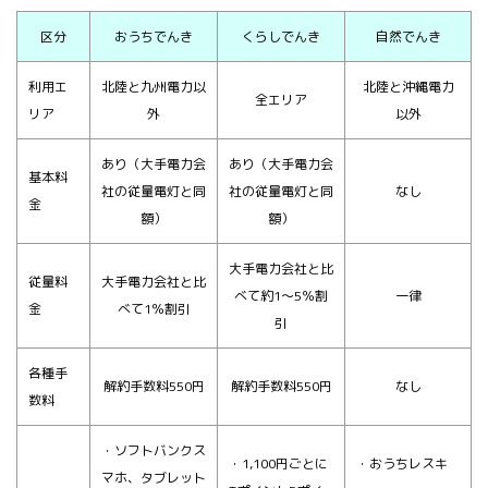
区分
おうちでんき
くらしでんき
自然でんき
利用エ
北陸と九州電力以
北陸と沖縄電力
全エリア
リア
外
以外
あり
（大手電力会
あり
（大手電力会
基本料
社の従量電灯と同
社の従量電灯と同
なし
金
額）
額）
大手電力会社と比
従量料
大手電力会社と比
べて約1～5％割
一律
金
べて1％割引
引
各種手
解約手数料550円
解約手数料550円
なし
数料
・ソフトバンクス
・1,100円ごとに
・おうちレスキ
マホ、タブレット