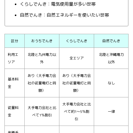
くらしでんき：電気使用量が多い世帯
自然でんき：自然エネルギーを使いたい世帯
区分
おうちでんき
くらしでんき
自然でんき
利用エ
北陸と九州電力以
北陸と沖縄電力
全エリア
リア
外
以外
あり
（大手電力会
あり
（大手電力会
基本料
社の従量電灯と同
社の従量電灯と同
なし
金
額）
額）
大手電力会社と比
従量料
大手電力会社と比
べて約1～5％割
一律
金
べて1％割引
引
各種手