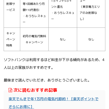
Tポイント5ポイ
ュー
附帯サ
等1回線あたり月
ント還元
（東京電力エリ
ービス
額110円割引
・おうちレスキュ
アのみ附帯な
・おうちレスキュ
ー
し）
ー
キャン
初月の電気代無料
ペーン
なし
なし
キャンペーン
特典
ソフトバンクは利用するほど料金が下がる傾向があるため、4
人以上の家族がおすすめです。
最後まで読んでいただき、ありがとうございました。
次に読むおすすめ記事
楽天でんきで年1万円の電気代節約！【楽天ポイントで
さらにお得に】