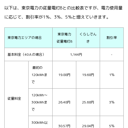
以下は、東京電力の従量電灯Bとの比較表ですが、電力使用量
に応じて、割引率が1％、3％、5％と増えていきます。
東京電力
くらしでん
東京電力エリアの場合
割引率
従量電灯B
き
基本料金（40Ａの場合）
1,144円
-
最初の
120kWhま
19.88円
19.68円
1％
で
120kWh～
従量料金
300kWhま
26.48円
25.68円
3％
で
300kWh以
30.57円
29.04円
5％